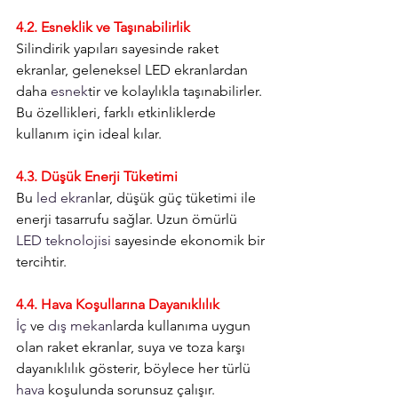
4.2. Esneklik ve Taşınabilirlik
Silindirik yapıları sayesinde raket 
ekranlar, geleneksel LED ekranlardan 
daha 
esnek
tir ve kolaylıkla taşınabilirler. 
Bu özellikleri, farklı etkinliklerde 
kullanım için ideal kılar.
4.3. Düşük Enerji Tüketimi
Bu 
led ekran
lar, düşük güç tüketimi ile 
enerji tasarrufu sağlar. Uzun ömürlü 
LED teknolojisi
 sayesinde ekonomik bir 
tercihtir.
4.4. Hava Koşullarına Dayanıklılık
İç
 ve 
dış mekan
larda kullanıma uygun 
olan raket ekranlar, suya ve toza karşı 
dayanıklılık gösterir, böylece her türlü 
hava
 koşulunda sorunsuz çalışır.