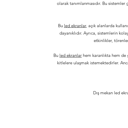
olarak tanımlanmasıdır. Bu sistemler g
Bu
led ekranlar
, açık alanlarda kullan
dayanıklıdır. Ayrıca, sistemlerin kola
etkinlikler, törenl
Bu
led ekranlar
hem karanlıkta hem de g
kitlelere ulaşmak istemektedirler. Anc
Dış mekan led ekran