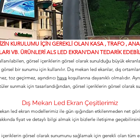
İN KURULUMU İÇİN GEREKLİ OLAN KASA , TRAFO , ANAK
ARI VB. ÜRÜNLERİ ALS LED EKRAN'DAN TEDARİK EDEBİLİ
llanılabilen, görsel içeriklerin görsel olarak sunulduğu büyük ekranl
 görsel bir sunumu için kullanılır. Dış mekan led ekanlar, dış ortamla
mez, toz geçirmez, aşındırıcı
hava
koşullarına dayanıklı olmalıdır. A
üler sunmak için tasarlandığından, görsel içeriklerin görsel olarak s
Dış Mekan Led Ekran Çeşitlerimiz
mekan led ekran modellerimiz ile gün ışığından etkilenmeden net görü
akkında fiyat ve detaylı bilgi almak için bizlerle iletişime geçebilirsini
 içeriklerin görsel olarak sunumunu sağlamak için gerekli olan tüm e