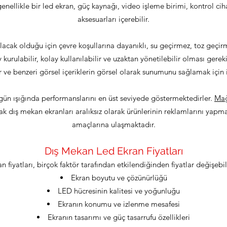
enellikle bir led ekran, güç kaynağı, video işleme birimi, kontrol ciha
aksesuarları içerebilir.
ılacak olduğu için çevre koşullarına dayanıklı, su geçirmez, toz geçirm
y kurulabilir, kolay kullanılabilir ve uzaktan yönetilebilir olması gerek
er ve benzeri görsel içeriklerin görsel olarak sunumunu sağlamak için 
ün ışığında performanslarını en üst seviyede göstermektedirler.
Ma
ak dış mekan ekranları aralıksız olarak ürünlerinin reklamlarını yapm
amaçlarına ulaşmaktadır.
Dış Mekan Led Ekran Fiyatları
 fiyatları, birçok faktör tarafından etkilendiğinden fiyatlar değişebil
Ekran boyutu ve çözünürlüğü
LED hücresinin kalitesi ve yoğunluğu
Ekranın konumu ve izlenme mesafesi
Ekranın tasarımı ve güç tasarrufu özellikleri