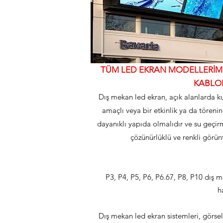
TÜM LED EKRAN MODELLERİMİZ
KABLOL
Dış mekan led ekran, açık alanlarda ku
amaçlı veya bir etkinlik ya da törenin
dayanıklı yapıda olmalıdır ve su geçir
çözünürlüklü ve renkli görünt
P3, P4, P5, P6, P6.67, P8, P10 dış 
h
Dış mekan led ekran sistemleri, görsel