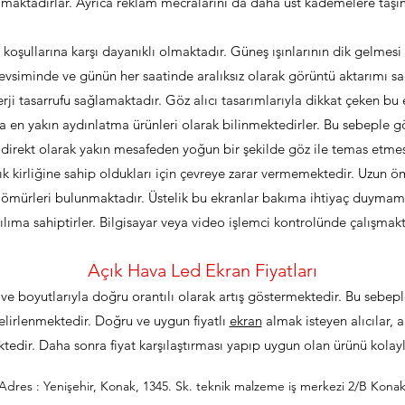
lmaktadırlar. Ayrıca reklam mecralarını da daha üst kademelere taşım
 koşullarına karşı dayanıklı olmaktadır. Güneş ışınlarının dik gelmes
vsiminde ve günün her saatinde aralıksız olarak görüntü aktarımı sağ
ji tasarrufu sağlamaktadır. Göz alıcı tasarımlarıyla dikkat çeken bu 
a en yakın aydınlatma ürünleri olarak bilinmektedirler. Bu sebeple gö
irekt olarak yakın mesafeden yoğun bir şekilde göz ile temas etmes
ışık kirliğine sahip oldukları için çevreye zarar vermemektedir. Uzun 
at ömürleri bulunmaktadır. Üstelik bu ekranlar bakıma ihtiyaç duyma
ılıma sahiptirler. Bilgisayar veya video işlemci kontrolünde çalışmakt
Açık Hava Led Ekran Fiyatları
te ve boyutlarıyla doğru orantılı olarak artış göstermektedir. Bu sebepl
belirlenmektedir. Doğru ve uygun fiyatlı
ekran
almak isteyen alıcılar, 
tedir. Daha sonra fiyat karşılaştırması yapıp uygun olan ürünü kolayl
Adres : Yenişehir, Konak, 1345. Sk. teknik malzeme iş merkezi 2/B Konak