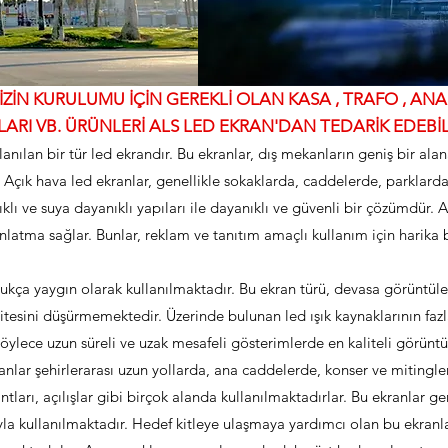
İN KURULUMU İÇİN GEREKLİ OLAN KASA , TRAFO , ANAK
ARI VB. ÜRÜNLERİ ALS LED EKRAN'DAN TEDARİK EDEBİLİ
anılan bir tür led ekrandır. Bu ekranlar, dış mekanların geniş bir ala
. Açık hava led ekranlar, genellikle sokaklarda, caddelerde, parklard
nıklı ve suya dayanıklı yapıları ile dayanıklı ve güvenli bir çözümdür. 
latma sağlar. Bunlar, reklam ve tanıtım amaçlı kullanım için harika b
kça yaygın olarak kullanılmaktadır. Bu ekran türü, devasa görüntülem
itesini düşürmemektedir. Üzerinde bulunan led ışık kaynaklarının faz
ylece uzun süreli ve uzak mesafeli gösterimlerde en kaliteli görüntü
ranlar şehirlerarası uzun yollarda, ana caddelerde, konser ve mitingle
ntları, açılışlar gibi birçok alanda kullanılmaktadırlar. Bu ekranlar ge
la kullanılmaktadır. Hedef kitleye ulaşmaya yardımcı olan bu ekranl