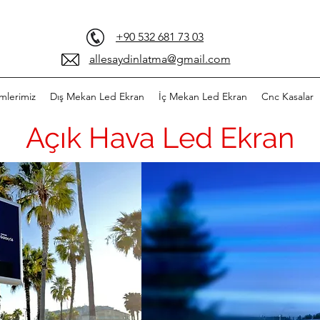
+90 532 681 73 03
allesaydinlatma@gmail.com
mlerimiz
Dış Mekan Led Ekran
İç Mekan Led Ekran
Cnc Kasalar
Açık Hava Led Ekran