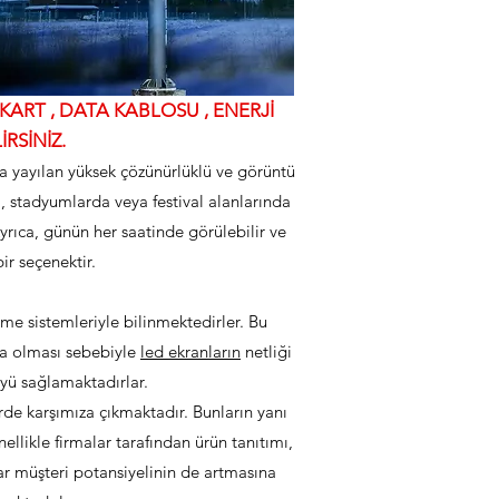
ART , DATA KABLOSU , ENERJİ
RSİNİZ.
na yayılan yüksek çözünürlüklü ve görüntü
a, stadyumlarda veya festival alanlarında
Ayrıca, günün her saatinde görülebilir ve
ir seçenektir.
e sistemleriyle bilinmektedirler. Bu
la olması sebebiyle
led ekranların
netliği
yü sağlamaktadırlar.
rde karşımıza çıkmaktadır. Bunların yanı
nellikle firmalar tarafından ürün tanıtımı,
ar müşteri potansiyelinin de artmasına