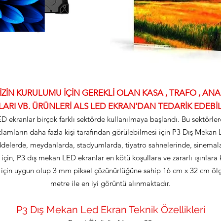
İN KURULUMU İÇİN GEREKLİ OLAN KASA , TRAFO , ANAK
ARI VB. ÜRÜNLERİ ALS LED EKRAN'DAN TEDARİK EDEBİLİ
 LED ekranlar birçok farklı sektörde kullanılmaya başlandı. Bu sektörle
lamların daha fazla kişi tarafından görülebilmesi için P3 Dış Mekan Le
elerde, meydanlarda, stadyumlarda, tiyatro sahnelerinde, sinemalard
 için, P3 dış mekan LED ekranlar en kötü koşullara ve zararlı ışınlara k
için uygun olup 3 mm piksel çözünürlüğüne sahip 16 cm x 32 cm ölç
metre ile en iyi görüntü alınmaktadır.
P3 Dış Mekan Led Ekran Teknik Özellikleri