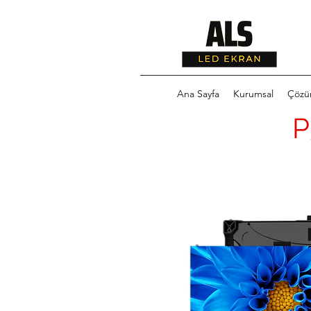
Ana Sayfa
Kurumsal
Çözü
P