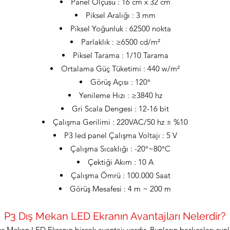
Panel Ölçüsü : 16 cm x 32 cm
Piksel Aralığı : 3 mm
Piksel Yoğunluk : 62500 nokta
Parlaklık : ≥6500 cd/m²
Piksel Tarama : 1/10 Tarama
Ortalama Güç Tüketimi : 440 w/m²
Görüş Açısı : 120°
Yenileme Hızı : ≥3840 hz
Gri Scala Dengesi : 12-16 bit
Çalışma Gerilimi : 220VAC/50 hz ± %10
P3 led panel Çalışma Voltajı : 5 V
Çalışma Sıcaklığı : -20°~80°C
Çektiği Akım : 10 A
Çalışma Ömrü : 100.000 Saat
Görüş Mesafesi : 4 m ~ 200 m
P3 Dış Mekan LED Ekranın Avantajları Nelerdir?
ş Mekan LED Ekranın birçok avantajı vardır. Bunların başlıcaları şunl